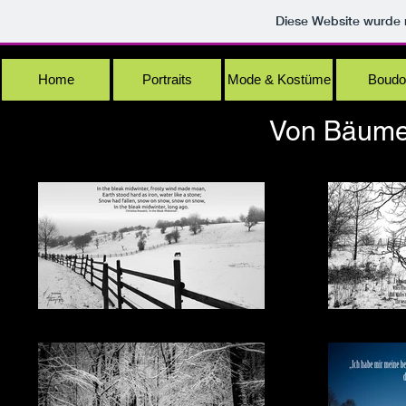
Diese Website wurde
Home
Portraits
Mode & Kostüme
Boudo
Von Bäume